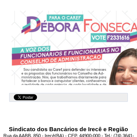
Jornal
História
Convenções
Diretoria
Fotos
Estatuto
TV Classista
Contato
Sindicato dos Bancários de Irecê e Região
Rua da AABB, 850 - Irecê(BA) - CEP. 44900-000 - Tel.: (74) 3641-