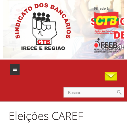
Filiado à:
Home
Eleições CAREF
Sindicato