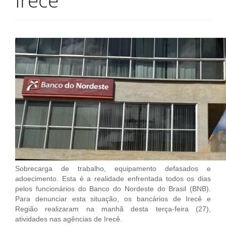
Irecê
Jornal
História
Convenções
Diretoria
Fotos
Estatuto
TV Classista
Contato
Sobrecarga de trabalho, equipamento defasados e
adoecimento. Esta é a realidade enfrentada todos os dias
pelos funcionários do Banco do Nordeste do Brasil (BNB).
Para denunciar esta situação, os bancários de Irecê e
Região realizaram na manhã desta terça-feira (27),
atividades nas agências de Irecê.