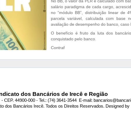
No BB, o valor da PLR é calculado com b
salário paradigma de cada cargo, acrescid
no “módulo BB”, distribuição linear de 4
parcela variável, calculada com base 
avaliação de desempenho do banco, caso haj
O benefício é fruto da luta dos bancário
conquistado pelo banco.
Contraf
ndicato dos Bancários de Irecê e Região
 - CEP. 44900-000 - Tel.: (74) 3641-3544 E-mail:
bancarios@bancari
ato dos Bancários Irecê. Todos os Direitos Reservados. Designed by