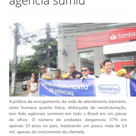
agência sumiu
Jornal
História
Convenções
Diretoria
Fotos
Estatuto
TV Classista
Contato
A política de enxugamento da rede de atendimento bancário,
tanto humana quanto física, disfarçada de reestruturação,
tem feito agências sumirem em todo o Brasil em um piscar
de olhos. O número de unidades despencou 37% em
apenas 10 anos no país, totalizando um pouco mais de 14
mil, apesar do crescimento da clientela.