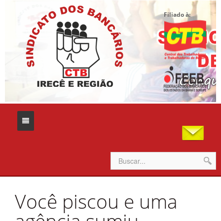
Filiado à:
Home
Você piscou e uma
Sindicato