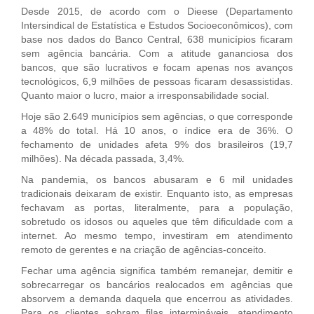
Desde 2015, de acordo com o Dieese (Departamento
Intersindical de Estatística e Estudos Socioeconômicos), com
base nos dados do Banco Central, 638 municípios ficaram
sem agência bancária. Com a atitude gananciosa dos
bancos, que são lucrativos e focam apenas nos avanços
tecnológicos, 6,9 milhões de pessoas ficaram desassistidas.
Quanto maior o lucro, maior a irresponsabilidade social.
Hoje são 2.649 municípios sem agências, o que corresponde
a 48% do total. Há 10 anos, o índice era de 36%. O
fechamento de unidades afeta 9% dos brasileiros (19,7
milhões). Na década passada, 3,4%.
Na pandemia, os bancos abusaram e 6 mil unidades
tradicionais deixaram de existir. Enquanto isto, as empresas
fechavam as portas, literalmente, para a população,
sobretudo os idosos ou aqueles que têm dificuldade com a
internet. Ao mesmo tempo, investiram em atendimento
remoto de gerentes e na criação de agências-conceito.
Fechar uma agência significa também remanejar, demitir e
sobrecarregar os bancários realocados em agências que
absorvem a demanda daquela que encerrou as atividades.
Para os clientes sobram filas intermináveis, atendimento