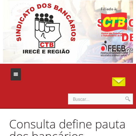
Filiado à:
Home
Consulta define pauta
Sindicato