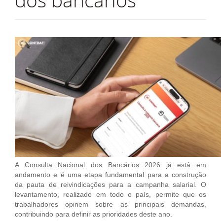
dos bancários
Jornal
História
Convenções
Diretoria
Fotos
Estatuto
TV Classista
Contato
A Consulta Nacional dos Bancários 2026 já está em
andamento e é uma etapa fundamental para a construção
da pauta de reivindicações para a campanha salarial. O
levantamento, realizado em todo o país, permite que os
trabalhadores opinem sobre as principais demandas,
contribuindo para definir as prioridades deste ano.