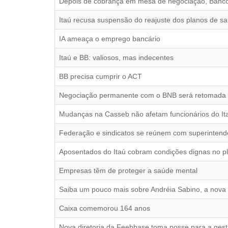
Depois de cobrança em mesa de negociação, Banco d
Itaú recusa suspensão do reajuste dos planos de 
IA ameaça o emprego bancário
Itaú e BB: valiosos, mas indecentes
BB precisa cumprir o ACT
Negociação permanente com o BNB será retomada 
Mudanças na Casseb não afetam funcionários do It
Federação e sindicatos se reúnem com superintend
Aposentados do Itaú cobram condições dignas no p
Empresas têm de proteger a saúde mental
Saiba um pouco mais sobre Andréia Sabino, a nova
Caixa comemorou 164 anos
Nova diretoria da Feebbase toma posse para a ges