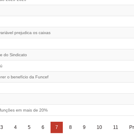
riável prejudica os caixas
e do Sindicato
aú
rer o benefício da Funcef
 funções em mais de 20%
3
4
5
6
7
8
9
10
11
Pr