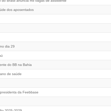
o Brasil anuncia mil vagas de assistente
saúde dos aposentados
no dia 29
aú
ente do BB na Bahia
lano de saúde
 presidenta da Feebbase
tão 2025-2029