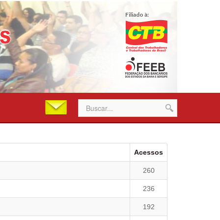
Filiado à:
Acessos
260
236
192