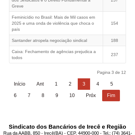
dos Sindicatos e o Direito Fundamental à
237
Greve
Feminicídio no Brasil: Mais de Mil casos em
2025 e uma onda de violência que choca o
154
país
Santander atropela negociação sindical
188
Caixa: Fechamento de agências prejudica a
237
todos
Pagina 3 de 12
Início
Ant
1
2
3
4
5
6
7
8
9
10
Próx
Fim
Sindicato dos Bancários de Irecê e Região
Rua da AABB, 850 - Irecê(BA) - CEP. 44900-000 - Tel.: (74) 3641-