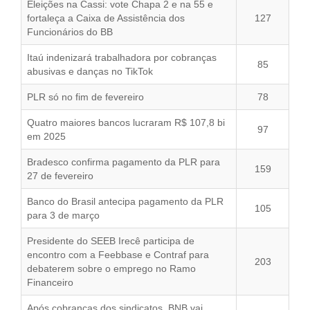
Eleições na Cassi: vote Chapa 2 e na 55 e
Jornal
História
fortaleça a Caixa de Assistência dos
127
Funcionários do BB
Convenções
Diretoria
Itaú indenizará trabalhadora por cobranças
Fotos
Estatuto
85
abusivas e danças no TikTok
TV Classista
PLR só no fim de fevereiro
78
Contato
Quatro maiores bancos lucraram R$ 107,8 bi
97
em 2025
Bradesco confirma pagamento da PLR para
159
27 de fevereiro
Banco do Brasil antecipa pagamento da PLR
105
para 3 de março
Presidente do SEEB Irecê participa de
encontro com a Feebbase e Contraf para
203
debaterem sobre o emprego no Ramo
Financeiro
Após cobranças dos sindicatos, BNB vai